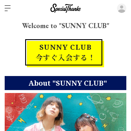
ロ
Welcome to "SUNNY CLUB"
SUNNY CLUB
今すぐ入会する！
About "SUNNY CLUB"