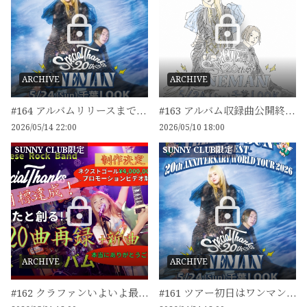
ARCHIVE
ARCHIVE
#164 アルバムリリースまであと6日💿
#163 アルバム収録曲公開終了！
2026/05/14 22:00
2026/05/10 18:00
SUNNY CLUB限定
SUNNY CLUB限定
ARCHIVE
ARCHIVE
#162 クラファンいよいよ最終日！
#161 ツアー初日はワンマン☀️