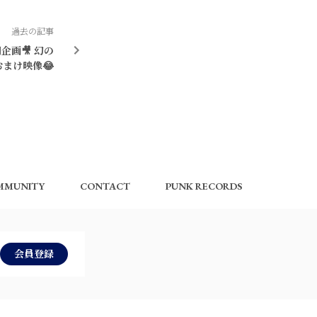
過去の記事
企画🎥 幻の
おまけ映像😂
MMUNITY
CONTACT
PUNK RECORDS
会員登録