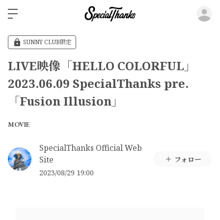
ロ
SUNNY CLUB限定
LIVE映像「HELLO COLORFUL」
2023.06.09 SpecialThanks pre.
「Fusion Illusion」
MOVIE
SpecialThanks Official Web
Site
フォロー
2023/08/29 19:00