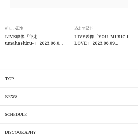
新しい記事
過去の記事
LIVE映像「午走-
LIVE映像「YOU=MUSIC I
umahashiru-」 2023.06.09
LOVE」 2023.06.09
SpecialThanks pre.
SpecialThanks pre.
「Fusion Illusion」
「Fusion Illusion」
TOP
NEWS
SCHEDULE
DISCOGRAPHY