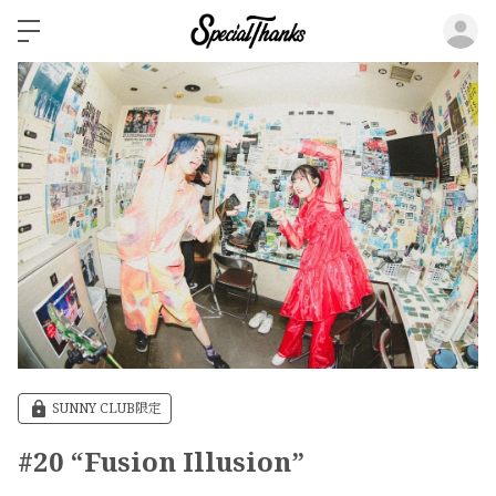
ロ
SUNNY CLUB限定
#20 “Fusion Illusion”